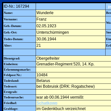
ID-Nr.: 167294
p
Wunderle
Name:
Ber
Franz
Vorname:
Woh
02.05.1923
Geb.-Datum:
Unterschürmingen
Geb.-Ort:
Ste
30.06.1944
Todes-Datum:
Ein
21
Alter:
Erf
Obergefreiter
Dienstgrad:
Grenadier-Regiment 520, 14. Kp.
Einheiten:
Erkennungsmarke:
10484
Feldpost Nr.:
Belarus
Todesland:
bei Bobruisk (DRK: Rogatschew)
Todesort:
Erstgrab:
war ab 00.06.1944 vermißt
Todesursache:
Schatkowo
Friedhof:
im Gedenkbuch verzeichnet
Grablage: