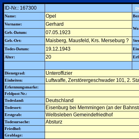
ID-Nr.: 167300
p
Opel
Name:
Ber
Gerhard
Vorname:
Woh
07.05.1923
Geb.-Datum:
Maisberg, Mausfeld, Krs. Merseburg ?
Geb.-Ort:
Ste
19.12.1943
Todes-Datum:
Ein
20
Alter:
Erf
Unteroffizier
Dienstgrad:
Luftwaffe, Zerstörergeschwader 101, 2. Sta
Einheiten:
Erkennungsmarke:
Feldpost Nr.:
Deutschland
Todesland:
Eisenburg bei Memmingen (an der Bahnst
Todesort:
Welbsleben Gemeindefriedhof
Erstgrab:
Absturz
Todesursache:
Friedhof:
Grablage: