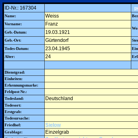
ID-Nr.: 167304
p
Weiss
Name:
Ber
Franz
Vorname:
Woh
19.03.1921
Geb.-Datum:
Gürtendorf
Geb.-Ort:
Ste
23.04.1945
Todes-Datum:
Ein
24
Alter:
Erf
Dienstgrad:
Einheiten:
Erkennungsmarke:
Feldpost Nr.:
Deutschland
Todesland:
Todesort:
Erstgrab:
Todesursache:
Sielow
Friedhof:
Einzelgrab
Grablage: