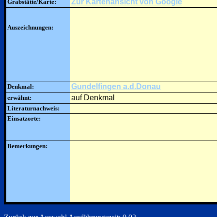
Zur Kartenansicht von Google
Grabstätte/Karte:
Auszeichnungen:
Gundelfingen a.d.Donau
Denkmal:
auf Denkmal
erwähnt:
Literaturnachweis:
Einsatzorte:
Bemerkungen: