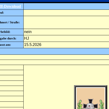
df-Download
uf:
nort / Straße:
nein
rbebild:
HJ
gabe durch:
15.5.2026
asst am: