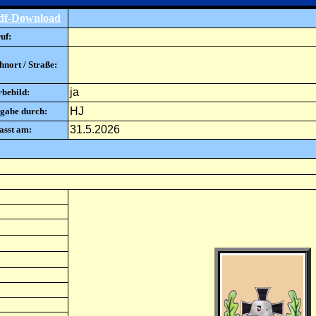
df-Download
uf:
nort / Straße:
ja
rbebild:
HJ
gabe durch:
31.5.2026
asst am: