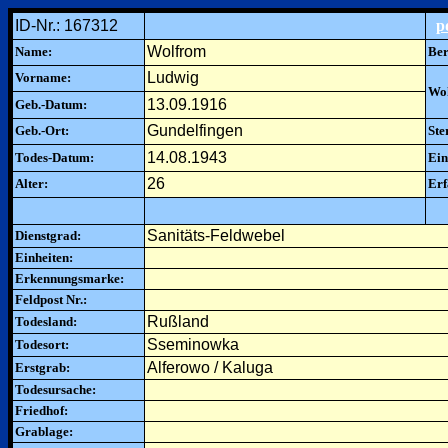
ID-Nr.: 167312
p
Wolfrom
Name:
Ber
Ludwig
Vorname:
Woh
13.09.1916
Geb.-Datum:
Gundelfingen
Geb.-Ort:
Ste
14.08.1943
Todes-Datum:
Ein
26
Alter:
Erf
Sanitäts-Feldwebel
Dienstgrad:
Einheiten:
Erkennungsmarke:
Feldpost Nr.:
Rußland
Todesland:
Sseminowka
Todesort:
Alferowo / Kaluga
Erstgrab:
Todesursache:
Friedhof:
Grablage: