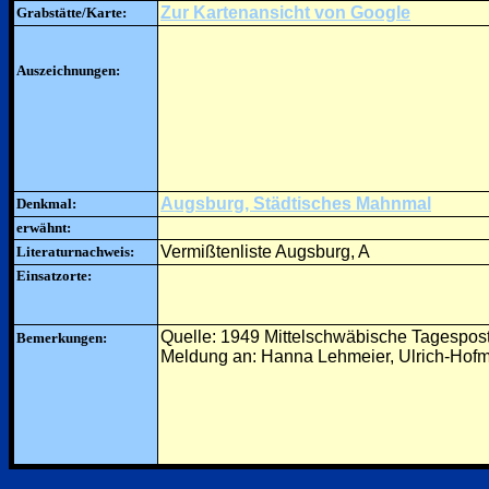
Zur Kartenansicht von Google
Grabstätte/Karte:
Auszeichnungen:
Augsburg, Städtisches Mahnmal
Denkmal:
erwähnt:
Vermißtenliste Augsburg, A
Literaturnachweis:
Einsatzorte:
Quelle: 1949 Mittelschwäbische Tagespos
Bemerkungen:
Meldung an: Hanna Lehmeier, Ulrich-Hofme