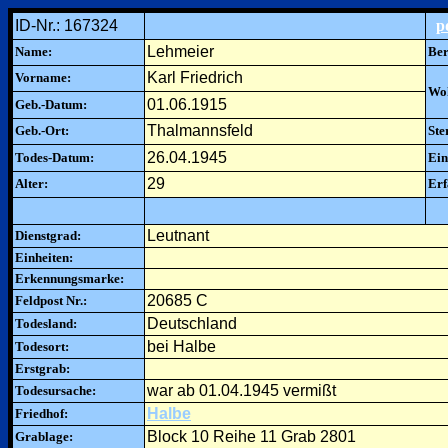
ID-Nr.: 167324
p
Lehmeier
Name:
Ber
Karl Friedrich
Vorname:
Woh
01.06.1915
Geb.-Datum:
Thalmannsfeld
Geb.-Ort:
Ste
26.04.1945
Todes-Datum:
Ein
29
Alter:
Erf
Leutnant
Dienstgrad:
Einheiten:
Erkennungsmarke:
20685 C
Feldpost Nr.:
Deutschland
Todesland:
bei Halbe
Todesort:
Erstgrab:
war ab 01.04.1945 vermißt
Todesursache:
Halbe
Friedhof:
Block 10 Reihe 11 Grab 2801
Grablage: