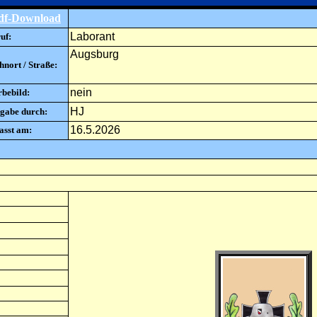
df-Download
Laborant
uf:
Augsburg
nort / Straße:
nein
rbebild:
HJ
gabe durch:
16.5.2026
asst am: