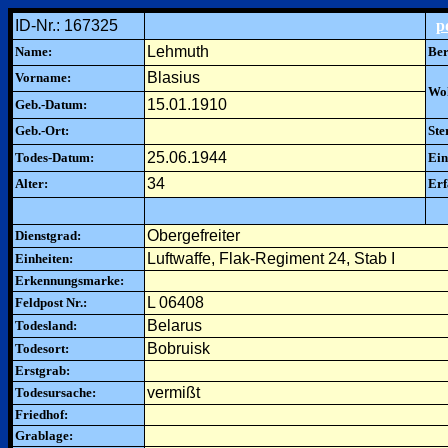
ID-Nr.: 167325
p
Lehmuth
Name:
Ber
Blasius
Vorname:
Woh
15.01.1910
Geb.-Datum:
Geb.-Ort:
Ste
25.06.1944
Todes-Datum:
Ein
34
Alter:
Erf
Obergefreiter
Dienstgrad:
Luftwaffe, Flak-Regiment 24, Stab I
Einheiten:
Erkennungsmarke:
L 06408
Feldpost Nr.:
Belarus
Todesland:
Bobruisk
Todesort:
Erstgrab:
vermißt
Todesursache:
Friedhof:
Grablage: