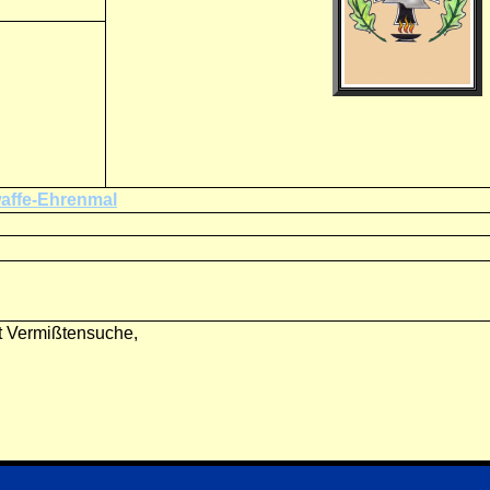
waffe-Ehrenmal
t Vermißtensuche,