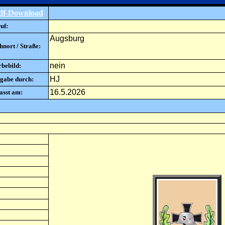
df-Download
uf:
Augsburg
nort / Straße:
nein
rbebild:
HJ
gabe durch:
16.5.2026
asst am: