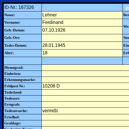
ID-Nr.: 167326
p
Lehner
Name:
Ber
Ferdinand
Vorname:
Woh
07.10.1926
Geb.-Datum:
Geb.-Ort:
Ste
28.01.1945
Todes-Datum:
Ein
18
Alter:
Erf
Dienstgrad:
Einheiten:
Erkennungsmarke:
10208 D
Feldpost Nr.:
Todesland:
Todesort:
Erstgrab:
vermißt
Todesursache:
Friedhof:
Grablage: