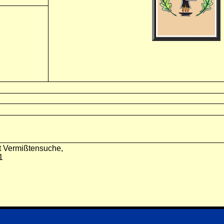
t Vermißtensuche,
1