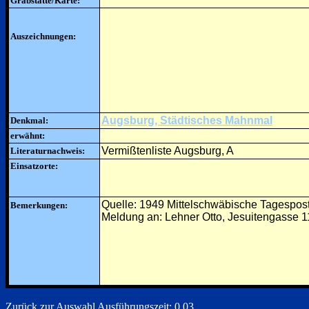
Grabstätte/Karte:
Auszeichnungen:
Augsburg, Städtisches Mahnmal
Denkmal:
erwähnt:
Vermißtenliste Augsburg, A
Literaturnachweis:
Einsatzorte:
Quelle: 1949 Mittelschwäbische Tagespos
Bemerkungen:
Meldung an: Lehner Otto, Jesuitengasse 1
Zurück zur Auswahl
Ausführungszeit: 0.03