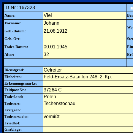
ID-Nr.: 167328
p
Viel
Name:
Ber
Johann
Vorname:
Woh
21.08.1912
Geb.-Datum:
Geb.-Ort:
Ste
00.01.1945
Todes-Datum:
Ein
32
Alter:
Erf
Gefreiter
Dienstgrad:
Feld-Ersatz-Bataillon 248, 2. Kp.
Einheiten:
Erkennungsmarke:
37264 C
Feldpost Nr.:
Polen
Todesland:
Tschenstochau
Todesort:
Erstgrab:
vermißt
Todesursache:
Friedhof:
Grablage: