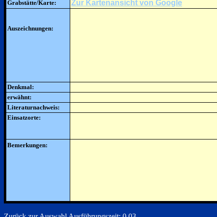
Zur Kartenansicht von Google
Grabstätte/Karte:
Auszeichnungen:
Denkmal:
erwähnt:
Literaturnachweis:
Einsatzorte:
Bemerkungen:
Zurück zur Auswahl
Ausführungszeit: 0.03