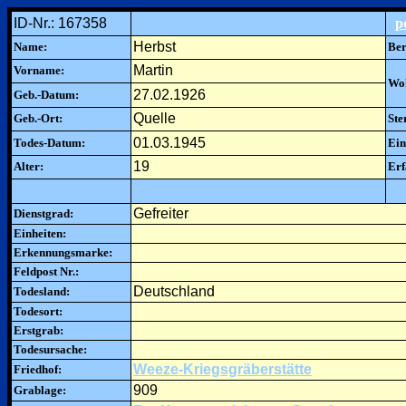
ID-Nr.: 167358
p
Herbst
Name:
Ber
Martin
Vorname:
Woh
27.02.1926
Geb.-Datum:
Quelle
Geb.-Ort:
Ste
01.03.1945
Todes-Datum:
Ein
19
Alter:
Erf
Gefreiter
Dienstgrad:
Einheiten:
Erkennungsmarke:
Feldpost Nr.:
Deutschland
Todesland:
Todesort:
Erstgrab:
Todesursache:
Weeze-Kriegsgräberstätte
Friedhof:
909
Grablage: