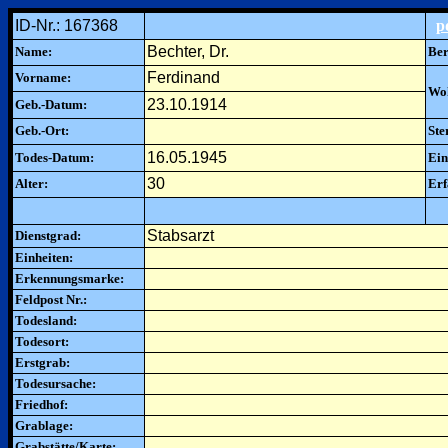
ID-Nr.: 167368
p
Bechter, Dr.
Name:
Ber
Ferdinand
Vorname:
Woh
23.10.1914
Geb.-Datum:
Geb.-Ort:
Ste
16.05.1945
Todes-Datum:
Ein
30
Alter:
Erf
Stabsarzt
Dienstgrad:
Einheiten:
Erkennungsmarke:
Feldpost Nr.:
Todesland:
Todesort:
Erstgrab:
Todesursache:
Friedhof:
Grablage:
Grabstätte/Karte: