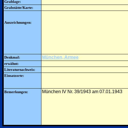
Grablage:
Grabstätte/Karte:
Auszeichnungen:
München, Armee
Denkmal:
erwähnt:
Literaturnachweis:
Einsatzorte:
München IV Nr. 39/1943 am 07.01.1943
Bemerkungen: