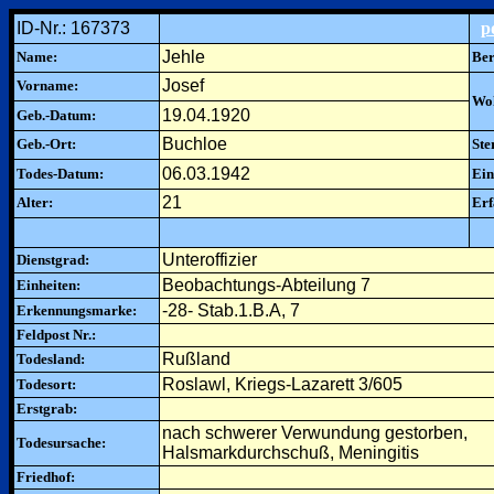
ID-Nr.: 167373
p
Jehle
Name:
Ber
Josef
Vorname:
Woh
19.04.1920
Geb.-Datum:
Buchloe
Geb.-Ort:
Ste
06.03.1942
Todes-Datum:
Ein
21
Alter:
Erf
Unteroffizier
Dienstgrad:
Beobachtungs-Abteilung 7
Einheiten:
-28- Stab.1.B.A, 7
Erkennungsmarke:
Feldpost Nr.:
Rußland
Todesland:
Roslawl, Kriegs-Lazarett 3/605
Todesort:
Erstgrab:
nach schwerer Verwundung gestorben,
Todesursache:
Halsmarkdurchschuß, Meningitis
Friedhof: