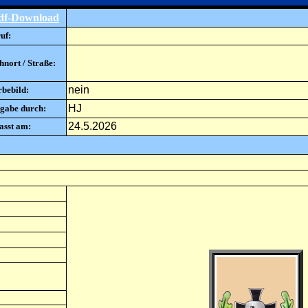
df-Download
uf:
nort / Straße:
nein
rbebild:
HJ
gabe durch:
24.5.2026
asst am: