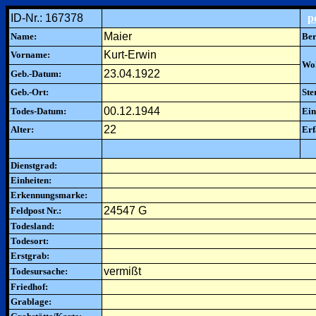
ID-Nr.: 167378
p
Maier
Name:
Ber
Kurt-Erwin
Vorname:
Woh
23.04.1922
Geb.-Datum:
Geb.-Ort:
Ste
00.12.1944
Todes-Datum:
Ein
22
Alter:
Erf
Dienstgrad:
Einheiten:
Erkennungsmarke:
24547 G
Feldpost Nr.:
Todesland:
Todesort:
Erstgrab:
vermißt
Todesursache:
Friedhof:
Grablage: