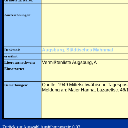
Grabstätte/Karte:
Auszeichnungen:
Augsburg, Städtisches Mahnmal
Denkmal:
erwähnt:
Vermißtenliste Augsburg, A
Literaturnachweis:
Einsatzorte:
Quelle: 1949 Mittelschwäbische Tagespos
Bemerkungen:
Meldung an: Maier Hanna, Lazarettstr. 46/
Zurück zur Auswahl
Ausführungszeit: 0.03