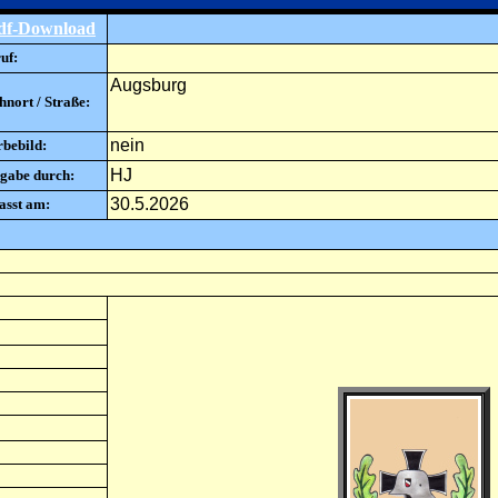
df-Download
uf:
Augsburg
nort / Straße:
nein
rbebild:
HJ
gabe durch:
30.5.2026
asst am: