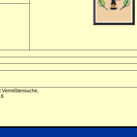
t Vermißtensuche,
16