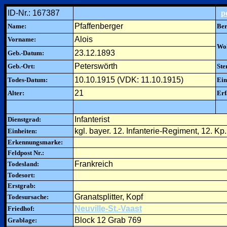
ID-Nr.: 167387
p
Pfaffenberger
Name:
Ber
Alois
Vorname:
Woh
23.12.1893
Geb.-Datum:
Peterswörth
Geb.-Ort:
Ste
10.10.1915 (VDK: 11.10.1915)
Todes-Datum:
Ein
21
Alter:
Erf
Infanterist
Dienstgrad:
kgl. bayer. 12. Infanterie-Regiment, 12. Kp.
Einheiten:
Erkennungsmarke:
Feldpost Nr.:
Frankreich
Todesland:
Todesort:
Erstgrab:
Granatsplitter, Kopf
Todesursache:
Neuville-St.-Vaast
Friedhof:
Block 12 Grab 769
Grablage: