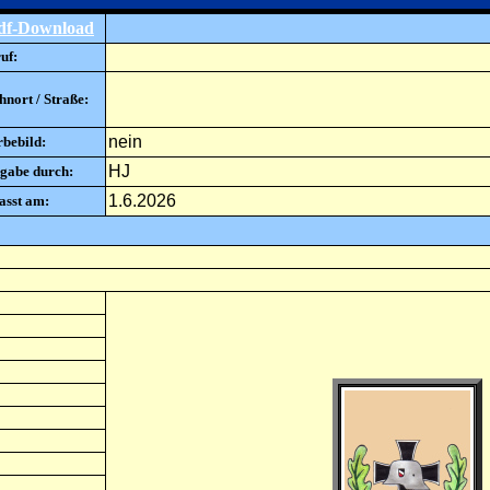
df-Download
uf:
nort / Straße:
nein
rbebild:
HJ
gabe durch:
1.6.2026
asst am: