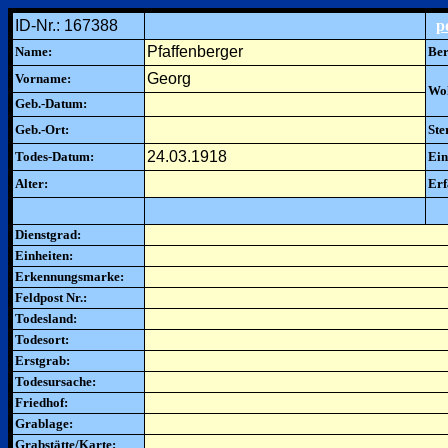
ID-Nr.: 167388
p
Pfaffenberger
Name:
Ber
Georg
Vorname:
Woh
Geb.-Datum:
Geb.-Ort:
Ste
24.03.1918
Todes-Datum:
Ein
Alter:
Erf
Dienstgrad:
Einheiten:
Erkennungsmarke:
Feldpost Nr.:
Todesland:
Todesort:
Erstgrab:
Todesursache:
Friedhof:
Grablage:
Grabstätte/Karte: