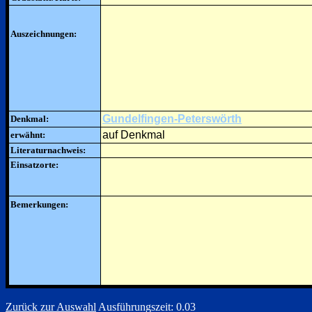
Auszeichnungen:
Gundelfingen-Peterswörth
Denkmal:
auf Denkmal
erwähnt:
Literaturnachweis:
Einsatzorte:
Bemerkungen:
Zurück zur Auswahl
Ausführungszeit: 0.03