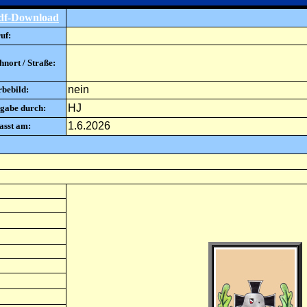
df-Download
uf:
nort / Straße:
nein
rbebild:
HJ
gabe durch:
1.6.2026
asst am: