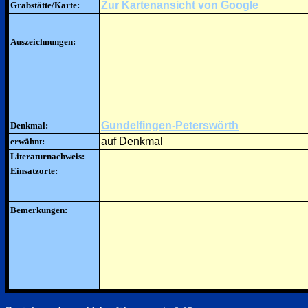
Zur Kartenansicht von Google
Grabstätte/Karte:
Auszeichnungen:
Gundelfingen-Peterswörth
Denkmal:
auf Denkmal
erwähnt:
Literaturnachweis:
Einsatzorte:
Bemerkungen: