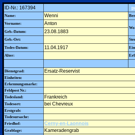
ID-Nr.: 167394
p
Wenni
Name:
Ber
Anton
Vorname:
Woh
23.08.1883
Geb.-Datum:
Geb.-Ort:
Ste
11.04.1917
Todes-Datum:
Ein
Alter:
Erf
Ersatz-Reservist
Dienstgrad:
Einheiten:
Erkennungsmarke:
Feldpost Nr.:
Frankreich
Todesland:
bei Chevreux
Todesort:
Erstgrab:
Todesursache:
Cerny-en-Laonnois
Friedhof:
Kameradengrab
Grablage: