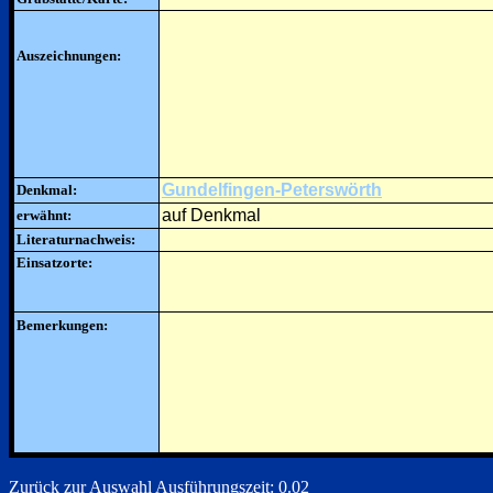
Auszeichnungen:
Gundelfingen-Peterswörth
Denkmal:
auf Denkmal
erwähnt:
Literaturnachweis:
Einsatzorte:
Bemerkungen:
Zurück zur Auswahl
Ausführungszeit: 0.02