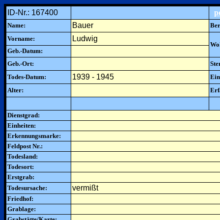
ID-Nr.: 167400
p
Bauer
Name:
Ber
Ludwig
Vorname:
Woh
Geb.-Datum:
Geb.-Ort:
Ste
1939 - 1945
Todes-Datum:
Ein
Alter:
Erf
Dienstgrad:
Einheiten:
Erkennungsmarke:
Feldpost Nr.:
Todesland:
Todesort:
Erstgrab:
vermißt
Todesursache:
Friedhof:
Grablage:
Grabstätte/Karte: