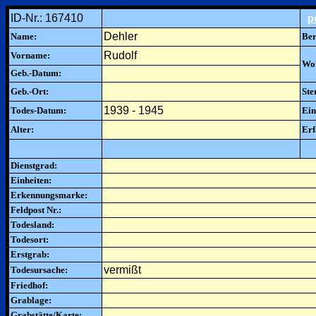
ID-Nr.: 167410
p
Dehler
Name:
Ber
Rudolf
Vorname:
Woh
Geb.-Datum:
Geb.-Ort:
Ste
1939 - 1945
Todes-Datum:
Ein
Alter:
Erf
Dienstgrad:
Einheiten:
Erkennungsmarke:
Feldpost Nr.:
Todesland:
Todesort:
Erstgrab:
vermißt
Todesursache:
Friedhof:
Grablage:
Grabstätte/Karte: