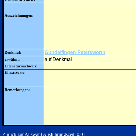
Auszeichnungen:
Gundelfingen-Peterswörth
Denkmal:
auf Denkmal
erwähnt:
Literaturnachweis:
Einsatzorte:
Bemerkungen:
Zurück zur Auswahl
Ausführungszeit: 0.01