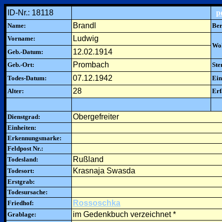
ID-Nr.: 18118
p
Brandl
Name:
Ber
Ludwig
Vorname:
Woh
12.02.1914
Geb.-Datum:
Prombach
Geb.-Ort:
Ste
07.12.1942
Todes-Datum:
Ein
28
Alter:
Erf
Obergefreiter
Dienstgrad:
Einheiten:
Erkennungsmarke:
Feldpost Nr.:
Rußland
Todesland:
Krasnaja Swasda
Todesort:
Erstgrab:
Todesursache:
Rossoschka
Friedhof:
im Gedenkbuch verzeichnet *
Grablage: