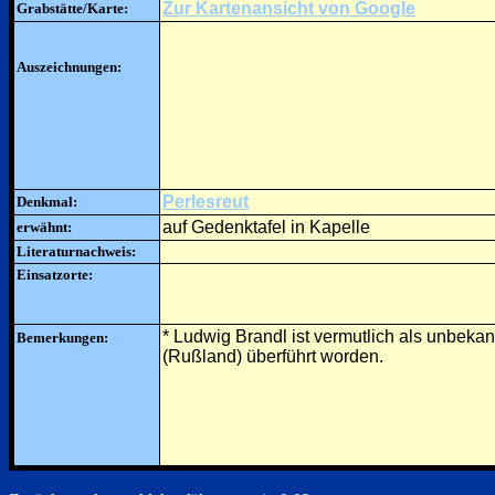
Zur Kartenansicht von Google
Grabstätte/Karte:
Auszeichnungen:
Perlesreut
Denkmal:
auf Gedenktafel in Kapelle
erwähnt:
Literaturnachweis:
Einsatzorte:
* Ludwig Brandl ist vermutlich als unbekan
Bemerkungen:
(Rußland) überführt worden.