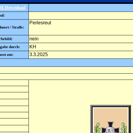
df-Download
uf:
Perlesreut
nort / Straße:
nein
rbebild:
KH
gabe durch:
3.3.2025
asst am: