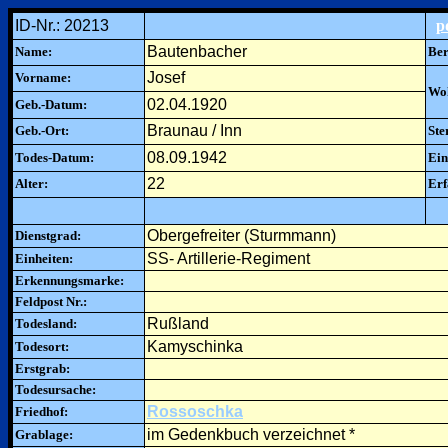
ID-Nr.: 20213
p
Bautenbacher
Name:
Ber
Josef
Vorname:
Woh
02.04.1920
Geb.-Datum:
Braunau / Inn
Geb.-Ort:
Ste
08.09.1942
Todes-Datum:
Ein
22
Alter:
Erf
Obergefreiter (Sturmmann)
Dienstgrad:
SS- Artillerie-Regiment
Einheiten:
Erkennungsmarke:
Feldpost Nr.:
Rußland
Todesland:
Kamyschinka
Todesort:
Erstgrab:
Todesursache:
Rossoschka
Friedhof:
im Gedenkbuch verzeichnet *
Grablage: