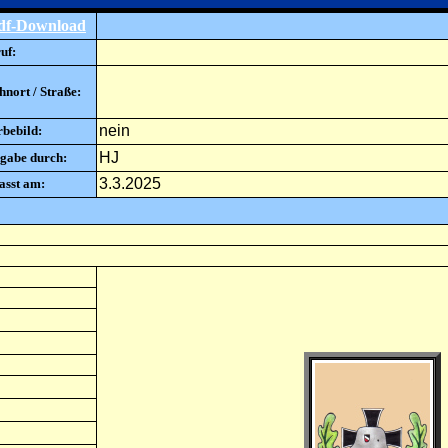
df-Download
uf:
nort / Straße:
nein
rbebild:
HJ
gabe durch:
3.3.2025
asst am: