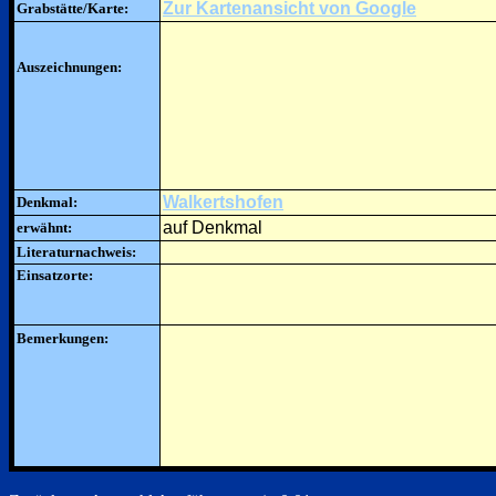
Zur Kartenansicht von Google
Grabstätte/Karte:
Auszeichnungen:
Walkertshofen
Denkmal:
auf Denkmal
erwähnt:
Literaturnachweis:
Einsatzorte:
Bemerkungen: