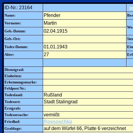
ID-Nr.: 23164
p
Pfender
Name:
Ber
Martin
Vorname:
Woh
02.04.1915
Geb.-Datum:
Geb.-Ort:
Ste
01.01.1943
Todes-Datum:
Ein
27
Alter:
Erf
Dienstgrad:
Einheiten:
Erkennungsmarke:
Feldpost Nr.:
Rußland
Todesland:
Stadt Stalingrad
Todesort:
Erstgrab:
vermißt
Todesursache:
Rossoschka
Friedhof:
auf dem Würfel 66, Platte 6 verzeichnet
Grablage: