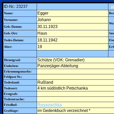
ID-Nr.: 23237
p
Egger
Name:
Ber
Johann
Vorname:
Woh
30.11.1923
Geb.-Datum:
Haus
Geb.-Ort:
Ste
18.11.1942
Todes-Datum:
Ein
19
Alter:
Erf
Schütze (VDK: Grenadier)
Dienstgrad:
Panzerjäger-Abteilung
Einheiten:
Erkennungsmarke:
Feldpost Nr.:
Rußland
Todesland:
4 km südöstlich Petschanka
Todesort:
Erstgrab:
Todesursache:
Rossoschka
Friedhof:
im Gedenkbuch verzeichnet *
Grablage: