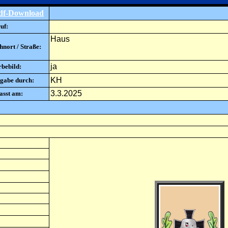
df-Download
uf:
Haus
nort / Straße:
ja
rbebild:
KH
gabe durch:
3.3.2025
asst am: