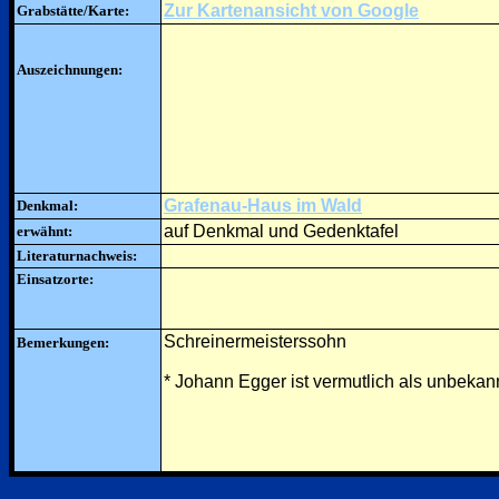
Zur Kartenansicht von Google
Grabstätte/Karte:
Auszeichnungen:
Grafenau-Haus im Wald
Denkmal:
auf Denkmal und Gedenktafel
erwähnt:
Literaturnachweis:
Einsatzorte:
Schreinermeisterssohn
Bemerkungen:
* Johann Egger ist vermutlich als unbekan