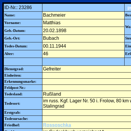
ID-Nr.: 23286
p
Bachmeier
Name:
Ber
Matthias
Vorname:
Woh
20.02.1898
Geb.-Datum:
Bubach
Geb.-Ort:
Ste
00.11.1944
Todes-Datum:
Ein
46
Alter:
Erf
Gefreiter
Dienstgrad:
Einheiten:
Erkennungsmarke:
Feldpost Nr.:
Rußland
Todesland:
im russ. Kgf. Lager Nr. 50 i. Frolow, 80 km 
Todesort:
Stalingrad
Erstgrab:
Todesursache:
Rossoschka
Friedhof: