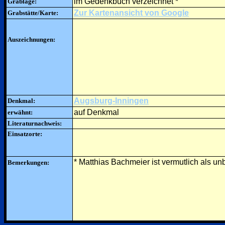
im Gedenkbuch verzeichnet *
Grablage:
Zur Kartenansicht von Google
Grabstätte/Karte:
Auszeichnungen:
Augsburg-Inningen
Denkmal:
auf Denkmal
erwähnt:
Literaturnachweis:
Einsatzorte:
* Matthias Bachmeier ist vermutlich als u
Bemerkungen: