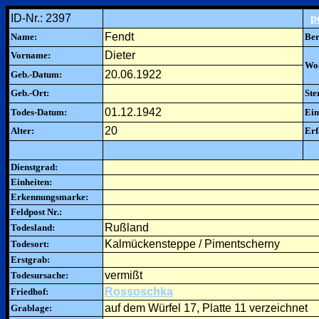
ID-Nr.: 2397
p
Fendt
Name:
Ber
Dieter
Vorname:
Woh
20.06.1922
Geb.-Datum:
Geb.-Ort:
Ste
01.12.1942
Todes-Datum:
Ein
20
Alter:
Erf
Dienstgrad:
Einheiten:
Erkennungsmarke:
Feldpost Nr.:
Rußland
Todesland:
Kalmückensteppe / Pimentscherny
Todesort:
Erstgrab:
vermißt
Todesursache:
Rossoschka
Friedhof:
auf dem Würfel 17, Platte 11 verzeichnet
Grablage: