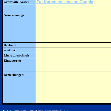
Zur Kartenansicht von Google
Grabstätte/Karte:
Auszeichnungen:
Denkmal:
erwähnt:
Literaturnachweis:
Einsatzorte:
Bemerkungen: