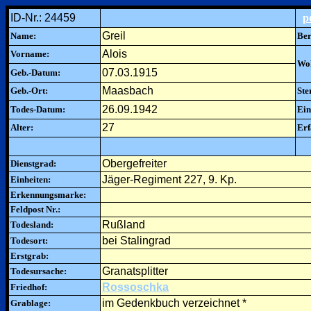
ID-Nr.: 24459
p
Greil
Name:
Ber
Alois
Vorname:
Woh
07.03.1915
Geb.-Datum:
Maasbach
Geb.-Ort:
Ste
26.09.1942
Todes-Datum:
Ein
27
Alter:
Erf
Obergefreiter
Dienstgrad:
Jäger-Regiment 227, 9. Kp.
Einheiten:
Erkennungsmarke:
Feldpost Nr.:
Rußland
Todesland:
bei Stalingrad
Todesort:
Erstgrab:
Granatsplitter
Todesursache:
Rossoschka
Friedhof:
im Gedenkbuch verzeichnet *
Grablage: