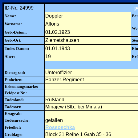
ID-Nr.: 24999
p
Doppler
Name:
Ber
Alfons
Vorname:
Woh
01.02.1923
Geb.-Datum:
Ziemetshausen
Geb.-Ort:
Ste
01.01.1943
Todes-Datum:
Ein
19
Alter:
Erf
Unteroffizier
Dienstgrad:
Panzer-Regiment
Einheiten:
Erkennungsmarke:
Feldpost Nr.:
Rußland
Todesland:
Minajew (Stb.: bei Minaja)
Todesort:
Erstgrab:
gefallen
Todesursache:
Rossoschka
Friedhof:
Block 31 Reihe 1 Grab 35 - 36
Grablage: