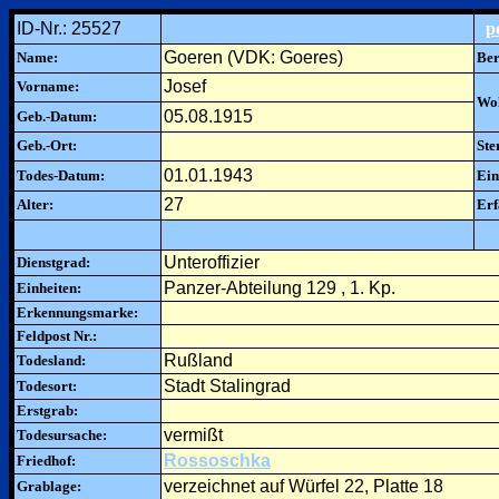
ID-Nr.: 25527
p
Goeren (VDK: Goeres)
Name:
Ber
Josef
Vorname:
Woh
05.08.1915
Geb.-Datum:
Geb.-Ort:
Ste
01.01.1943
Todes-Datum:
Ein
27
Alter:
Erf
Unteroffizier
Dienstgrad:
Panzer-Abteilung 129 , 1. Kp.
Einheiten:
Erkennungsmarke:
Feldpost Nr.:
Rußland
Todesland:
Stadt Stalingrad
Todesort:
Erstgrab:
vermißt
Todesursache:
Rossoschka
Friedhof:
verzeichnet auf Würfel 22, Platte 18
Grablage: