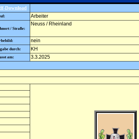
df-Download
Arbeiter
uf:
Neuss / Rheinland
nort / Straße:
nein
rbebild:
KH
gabe durch:
3.3.2025
asst am: