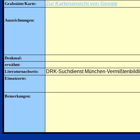
Zur Kartenansicht von Google
Grabstätte/Karte:
Auszeichnungen:
Denkmal:
erwähnt:
DRK-Suchdienst München-Vermißtenbildli
Literaturnachweis:
Einsatzorte:
Bemerkungen: