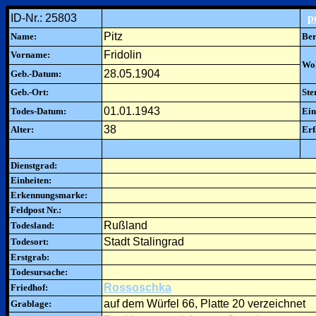
ID-Nr.: 25803
p
Pitz
Name:
Ber
Fridolin
Vorname:
Woh
28.05.1904
Geb.-Datum:
Geb.-Ort:
Ste
01.01.1943
Todes-Datum:
Ein
38
Alter:
Erf
Dienstgrad:
Einheiten:
Erkennungsmarke:
Feldpost Nr.:
Rußland
Todesland:
Stadt Stalingrad
Todesort:
Erstgrab:
Todesursache:
Rossoschka
Friedhof:
auf dem Würfel 66, Platte 20 verzeichnet
Grablage: