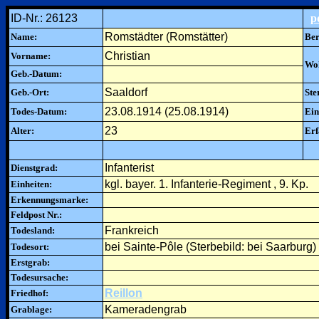
ID-Nr.: 26123
p
Romstädter (Romstätter)
Name:
Ber
Christian
Vorname:
Woh
Geb.-Datum:
Saaldorf
Geb.-Ort:
Ste
23.08.1914 (25.08.1914)
Todes-Datum:
Ein
23
Alter:
Erf
Infanterist
Dienstgrad:
kgl. bayer. 1. Infanterie-Regiment , 9. Kp.
Einheiten:
Erkennungsmarke:
Feldpost Nr.:
Frankreich
Todesland:
bei Sainte-Pôle (Sterbebild: bei Saarburg)
Todesort:
Erstgrab:
Todesursache:
Reillon
Friedhof:
Kameradengrab
Grablage: