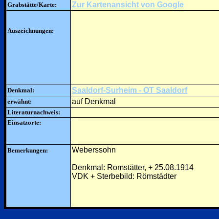
Zur Kartenansicht von Google
Grabstätte/Karte:
Auszeichnungen:
Saaldorf-Surheim - OT Saaldorf
Denkmal:
auf Denkmal
erwähnt:
Literaturnachweis:
Einsatzorte:
Weberssohn
Bemerkungen:
Denkmal: Romstätter, + 25.08.1914
VDK + Sterbebild: Römstädter