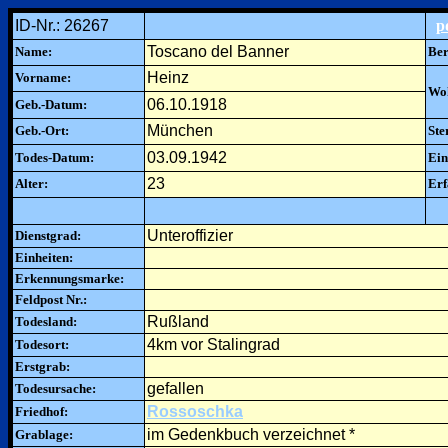
ID-Nr.: 26267
p
Toscano del Banner
Name:
Ber
Heinz
Vorname:
Woh
06.10.1918
Geb.-Datum:
München
Geb.-Ort:
Ste
03.09.1942
Todes-Datum:
Ein
23
Alter:
Erf
Unteroffizier
Dienstgrad:
Einheiten:
Erkennungsmarke:
Feldpost Nr.:
Rußland
Todesland:
4km vor Stalingrad
Todesort:
Erstgrab:
gefallen
Todesursache:
Rossoschka
Friedhof:
im Gedenkbuch verzeichnet *
Grablage: