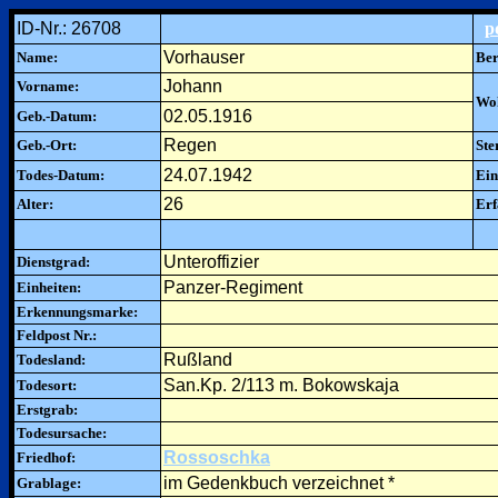
ID-Nr.: 26708
p
Vorhauser
Name:
Ber
Johann
Vorname:
Woh
02.05.1916
Geb.-Datum:
Regen
Geb.-Ort:
Ste
24.07.1942
Todes-Datum:
Ein
26
Alter:
Erf
Unteroffizier
Dienstgrad:
Panzer-Regiment
Einheiten:
Erkennungsmarke:
Feldpost Nr.:
Rußland
Todesland:
San.Kp. 2/113 m. Bokowskaja
Todesort:
Erstgrab:
Todesursache:
Rossoschka
Friedhof:
im Gedenkbuch verzeichnet *
Grablage: