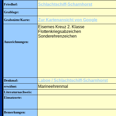
Schlachtschiff-Scharnhorst
Friedhof:
Grablage:
Zur Kartenansicht von Google
Grabstätte/Karte:
Eisernes Kreuz 2. Klasse
Flottenkriegsabzeichen
Sonderehrenzeichen
Auszeichnungen:
Laboe / Schlachtschiff-Scharnhorst
Denkmal:
Marineehrenmal
erwähnt:
Literaturnachweis:
Einsatzorte:
Bemerkungen: