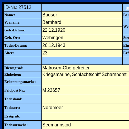
ID-Nr.: 27512
p
Bauser
Name:
Ber
Bernhard
Vorname:
Woh
22.12.1920
Geb.-Datum:
Wehingen
Geb.-Ort:
Ste
26.12.1943
Todes-Datum:
Ein
23
Alter:
Erf
Matrosen-Obergefreiter
Dienstgrad:
Kriegsmarine, Schlachtschiff Scharnhorst
Einheiten:
Erkennungsmarke:
M 23657
Feldpost Nr.:
Todesland:
Nordmeer
Todesort:
Erstgrab:
Seemannstod
Todesursache: