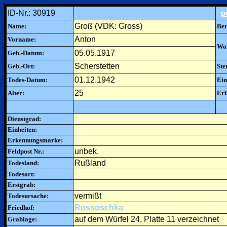
ID-Nr.: 30919
p
Groß (VDK: Gross)
Name:
Ber
Anton
Vorname:
Woh
05.05.1917
Geb.-Datum:
Scherstetten
Geb.-Ort:
Ste
01.12.1942
Todes-Datum:
Ein
25
Alter:
Erf
Dienstgrad:
Einheiten:
Erkennungsmarke:
unbek.
Feldpost Nr.:
Rußland
Todesland:
Todesort:
Erstgrab:
vermißt
Todesursache:
Rossoschka
Friedhof:
auf dem Würfel 24, Platte 11 verzeichnet
Grablage: