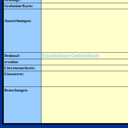
Grabstätte/Karte:
Auszeichnungen:
Eisenbahner-Gedenkbuch
Denkmal:
erwähnt:
Literaturnachweis:
Einsatzorte:
Bemerkungen: