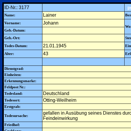
ID-Nr.: 3177
p
Lainer
Name:
Ber
Johann
Vorname:
Woh
Geb.-Datum:
Geb.-Ort:
Ste
21.01.1945
Todes-Datum:
Ein
43
Alter:
Erf
Dienstgrad:
Einheiten:
Erkennungsmarke:
Feldpost Nr.:
Deutschland
Todesland:
Otting-Weilheim
Todesort:
Erstgrab:
gefallen in Ausübung seines Dienstes dur
Todesursache:
Feindeinwirkung
Friedhof:
Grablage: