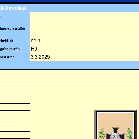
df-Download
uf:
nort / Straße:
nein
rbebild:
HJ
gabe durch:
3.3.2025
asst am: