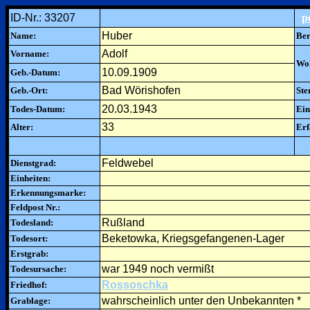
ID-Nr.: 33207
p
Huber
Name:
Ber
Adolf
Vorname:
Woh
10.09.1909
Geb.-Datum:
Bad Wörishofen
Geb.-Ort:
Ste
20.03.1943
Todes-Datum:
Ein
33
Alter:
Erf
Feldwebel
Dienstgrad:
Einheiten:
Erkennungsmarke:
Feldpost Nr.:
Rußland
Todesland:
Beketowka, Kriegsgefangenen-Lager
Todesort:
Erstgrab:
war 1949 noch vermißt
Todesursache:
Rossoschka
Friedhof:
wahrscheinlich unter den Unbekannten *
Grablage: