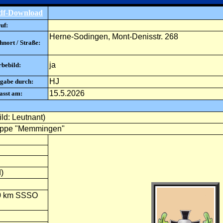
df-Download
uf:
Herne-Sodingen, Mont-Denisstr. 268
nort / Straße:
ja
rbebild:
HJ
gabe durch:
15.5.2026
asst am:
ld: Leutnant)
Gruppe "Memmingen"
)
 20 km SSSO