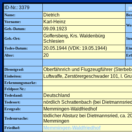
ID-Nr.: 3379
p
Dietrich
Name:
Ber
Karl-Heinz
Vorname:
Woh
09.09.1923
Geb.-Datum:
Goffersberg, Krs. Waldenbürg
Geb.-Ort:
Ste
Schlesien
20.05.1944 (VDK: 19.05.1944)
Todes-Datum:
Ein
20
Alter:
Erf
Oberfähnrich und Flugzeugführer (Sterbebi
Dienstgrad:
Luftwaffe, Zerstörergeschwader 101, I. 
Einheiten:
Erkennungsmarke:
Feldpost Nr.:
Deutschland
Todesland:
nördlich Schrattenbach (bei Dietmannsried
Todesort:
Memmingen-Waldfriedhof
Erstgrab:
tödlicher Absturz bei Dietmannsried, ca.
Todesursache:
Memmingen
Memmingen-Waldfriedhof
Friedhof: