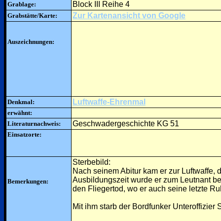
Block III Reihe 4
Grablage:
Zur Kartenansicht von Google
Grabstätte/Karte:
Auszeichnungen:
Luftwaffe-Ehrenmal
Denkmal:
erwähnt:
Geschwadergeschichte KG 51
Literaturnachweis:
Einsatzorte:
Sterbebild:
Nach seinem Abitur kam er zur Luftwaffe, d
Ausbildungszeit wurde er zum Leutnant bef
Bemerkungen:
den Fliegertod, wo er auch seine letzte Ru
Mit ihm starb der Bordfunker Unteroffizier 