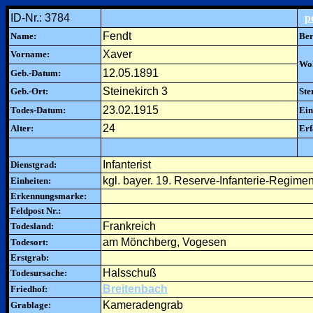
ID-Nr.: 3784
p
Fendt
Name:
Ber
Xaver
Vorname:
Woh
12.05.1891
Geb.-Datum:
Steinekirch 3
Geb.-Ort:
Ste
23.02.1915
Todes-Datum:
Ein
24
Alter:
Erf
Infanterist
Dienstgrad:
kgl. bayer. 19. Reserve-Infanterie-Regiment
Einheiten:
Erkennungsmarke:
Feldpost Nr.:
Frankreich
Todesland:
am Mönchberg, Vogesen
Todesort:
Erstgrab:
Halsschuß
Todesursache:
Breitenbach
Friedhof:
Kameradengrab
Grablage: