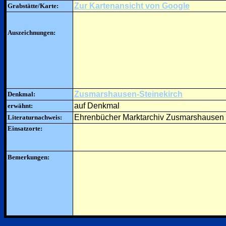
Zur Kartenansicht von Google
Grabstätte/Karte:
Auszeichnungen:
Zusmarshausen-Steinekirch
Denkmal:
auf Denkmal
erwähnt:
Ehrenbücher Marktarchiv Zusmarshausen
Literaturnachweis:
Einsatzorte:
Bemerkungen: