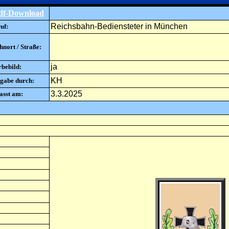
df-Download
Reichsbahn-Bediensteter in München
uf:
nort / Straße:
ja
rbebild:
KH
gabe durch:
3.3.2025
asst am: