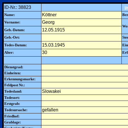
ID-Nr.: 38823
p
Köttner
Name:
Ber
Georg
Vorname:
Woh
12.05.1915
Geb.-Datum:
Geb.-Ort:
Ste
15.03.1945
Todes-Datum:
Ein
30
Alter:
Erf
Dienstgrad:
Einheiten:
Erkennungsmarke:
Feldpost Nr.:
Slowakei
Todesland:
Todesort:
Erstgrab:
gefallen
Todesursache:
Friedhof:
Grablage: