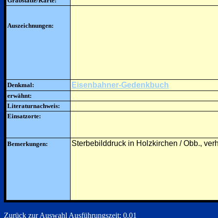
Grabstätte/Karte:
Auszeichnungen:
Eisenbahner-Gedenkbuch
Denkmal:
erwähnt:
Literaturnachweis:
Einsatzorte:
Sterbebilddruck in Holzkirchen / Obb., verh
Bemerkungen:
Zurück zur Auswahl
Ausführungszeit: 0.01