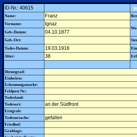
ID-Nr.: 40615
p
Franz
Name:
Ber
Ignaz
Vorname:
Woh
04.10.1877
Geb.-Datum:
Geb.-Ort:
Ste
19.03.1916
Todes-Datum:
Ein
38
Alter:
Erf
Dienstgrad:
Einheiten:
Erkennungsmarke:
Feldpost Nr.:
Todesland:
an der Südfront
Todesort:
Erstgrab:
gefallen
Todesursache:
Friedhof:
Grablage: