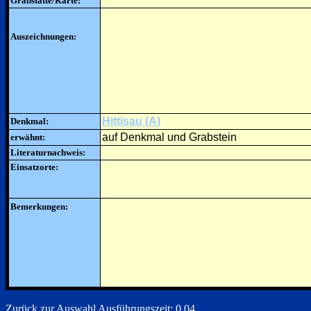
Grabstätte/Karte:
Auszeichnungen:
Hittisau (A)
Denkmal:
auf Denkmal und Grabstein
erwähnt:
Literaturnachweis:
Einsatzorte:
Bemerkungen:
Zurück zur Auswahl
Ausführungszeit: 0.04