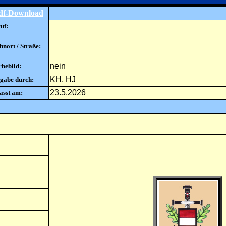
df-Download
uf:
nort / Straße:
nein
rbebild:
KH, HJ
gabe durch:
23.5.2026
asst am: