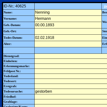
ID-Nr.: 40625
p
Nenning
Name:
Ber
Hermann
Vorname:
Woh
00.00.1893
Geb.-Datum:
Geb.-Ort:
Ste
02.02.1918
Todes-Datum:
Ein
Alter:
Erf
Dienstgrad:
Einheiten:
Erkennungsmarke:
Feldpost Nr.:
Todesland:
Todesort:
Erstgrab:
gestorben
Todesursache:
Friedhof:
Grablage:
Grabstätte/Karte: