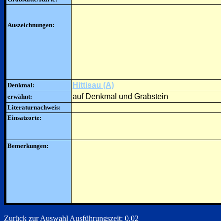
Auszeichnungen:
Hittisau (A)
Denkmal:
auf Denkmal und Grabstein
erwähnt:
Literaturnachweis:
Einsatzorte:
Bemerkungen:
Zurück zur Auswahl
Ausführungszeit: 0.02