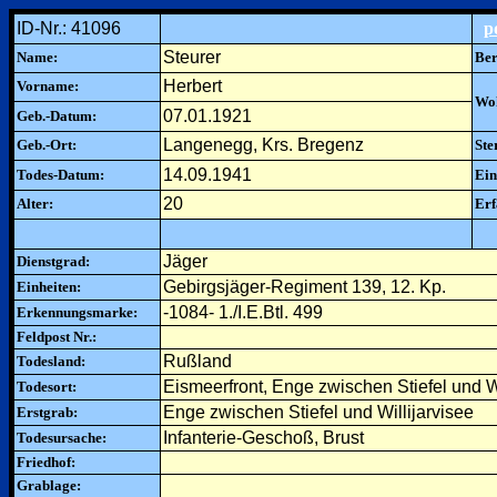
ID-Nr.: 41096
p
Steurer
Name:
Ber
Herbert
Vorname:
Woh
07.01.1921
Geb.-Datum:
Langenegg, Krs. Bregenz
Geb.-Ort:
Ste
14.09.1941
Todes-Datum:
Ein
20
Alter:
Erf
Jäger
Dienstgrad:
Gebirgsjäger-Regiment 139, 12. Kp.
Einheiten:
-1084- 1./I.E.Btl. 499
Erkennungsmarke:
Feldpost Nr.:
Rußland
Todesland:
Eismeerfront, Enge zwischen Stiefel und Wi
Todesort:
Enge zwischen Stiefel und Willijarvisee
Erstgrab:
Infanterie-Geschoß, Brust
Todesursache:
Friedhof:
Grablage: