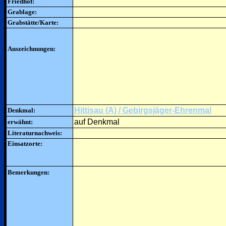
Friedhof:
Grablage:
Grabstätte/Karte:
Auszeichnungen:
Hittisau (A) / Gebirgsjäger-Ehrenmal
Denkmal:
auf Denkmal
erwähnt:
Literaturnachweis:
Einsatzorte:
Bemerkungen: