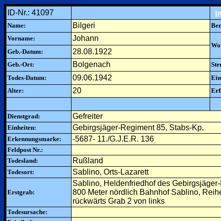
ID-Nr.: 41097
p
Bilgeri
Name:
Ber
Johann
Vorname:
Woh
28.08.1922
Geb.-Datum:
Bolgenach
Geb.-Ort:
Ste
09.06.1942
Todes-Datum:
Ein
20
Alter:
Erf
Gefreiter
Dienstgrad:
Gebirgsjäger-Regiment 85, Stabs-Kp.
Einheiten:
-5687- 11./G.J.E.R. 136
Erkennungsmarke:
Feldpost Nr.:
Rußland
Todesland:
Sablino, Orts-Lazarett
Todesort:
Sablino, Heldenfriedhof des Gebirgsjäger
800 Meter nördlich Bahnhof Sablino, Reih
Erstgrab:
rückwärts Grab 2 von links
Todesursache: