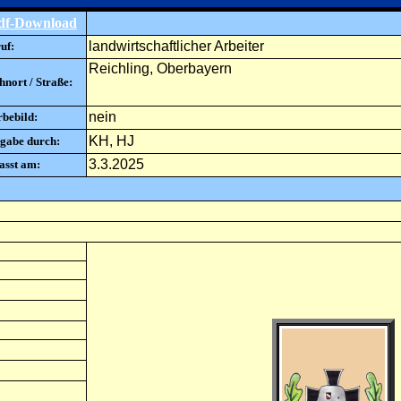
df-Download
landwirtschaftlicher Arbeiter
uf:
Reichling, Oberbayern
nort / Straße:
nein
rbebild:
KH, HJ
gabe durch:
3.3.2025
asst am: