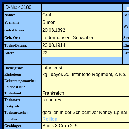
ID-Nr.: 43180
p
Graf
Name:
Ber
Simon
Vorname:
Woh
20.03.1892
Geb.-Datum:
Ludenhausen, Schwaben
Geb.-Ort:
Ste
23.08.1914
Todes-Datum:
Ein
22
Alter:
Erf
Infanterist
Dienstgrad:
kgl. bayer. 20. Infanterie-Regiment, 2. Kp.
Einheiten:
Erkennungsmarke:
Feldpost Nr.:
Frankreich
Todesland:
Reherrey
Todesort:
Erstgrab:
gefallen in der Schlacht vor Nancy-Epinal
Todesursache:
Reillon
Friedhof:
Block 3 Grab 215
Grablage: