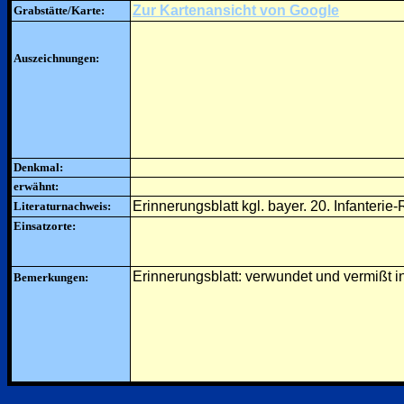
Zur Kartenansicht von Google
Grabstätte/Karte:
Auszeichnungen:
Denkmal:
erwähnt:
Erinnerungsblatt kgl. bayer. 20. Infanterie
Literaturnachweis:
Einsatzorte:
Erinnerungsblatt: verwundet und vermißt i
Bemerkungen: