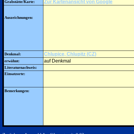
Zur Kartenansicht von Google
Grabstätte/Karte:
Auszeichnungen:
Chlupice, Chlupitz (CZ)
Denkmal:
auf Denkmal
erwähnt:
Literaturnachweis:
Einsatzorte:
Bemerkungen: