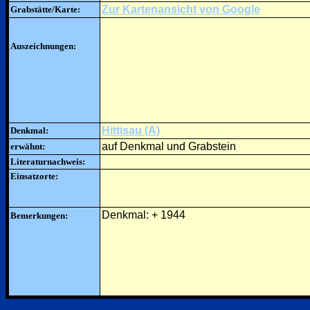
Zur Kartenansicht von Google
Grabstätte/Karte:
Auszeichnungen:
Hittisau (A)
Denkmal:
auf Denkmal und Grabstein
erwähnt:
Literaturnachweis:
Einsatzorte:
Denkmal: + 1944
Bemerkungen: