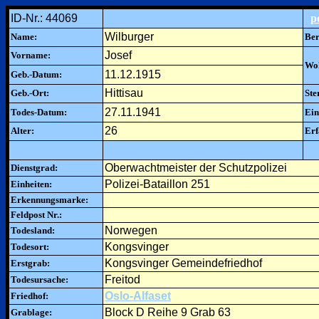
ID-Nr.: 44069
p
Wilburger
Name:
Ber
Josef
Vorname:
Woh
11.12.1915
Geb.-Datum:
Hittisau
Geb.-Ort:
Ste
27.11.1941
Todes-Datum:
Ein
26
Alter:
Erf
Oberwachtmeister der Schutzpolizei
Dienstgrad:
Polizei-Bataillon 251
Einheiten:
Erkennungsmarke:
Feldpost Nr.:
Norwegen
Todesland:
Kongsvinger
Todesort:
Kongsvinger Gemeindefriedhof
Erstgrab:
Freitod
Todesursache:
Oslo-Alfaset
Friedhof:
Block D Reihe 9 Grab 63
Grablage: