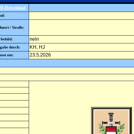
df-Download
uf:
nort / Straße:
nein
rbebild:
KH, HJ
gabe durch:
23.5.2026
asst am: