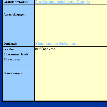
Zur Kartenansicht von Google
Grabstätte/Karte:
Auszeichnungen:
Steinhausen-Bellamont
Denkmal:
auf Denkmal
erwähnt:
Literaturnachweis:
Einsatzorte:
Bemerkungen: