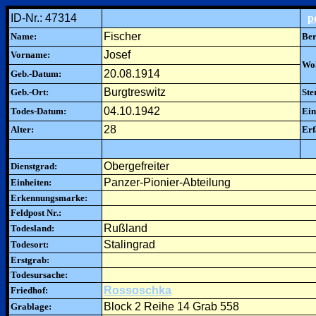
ID-Nr.: 47314
p
Fischer
Name:
Ber
Josef
Vorname:
Woh
20.08.1914
Geb.-Datum:
Burgtreswitz
Geb.-Ort:
Ste
04.10.1942
Todes-Datum:
Ein
28
Alter:
Erf
Obergefreiter
Dienstgrad:
Panzer-Pionier-Abteilung
Einheiten:
Erkennungsmarke:
Feldpost Nr.:
Rußland
Todesland:
Stalingrad
Todesort:
Erstgrab:
Todesursache:
Rossoschka
Friedhof:
Block 2 Reihe 14 Grab 558
Grablage: