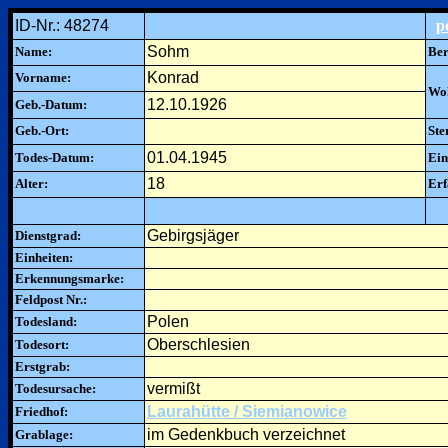
ID-Nr.: 48274
p
Sohm
Name:
Ber
Konrad
Vorname:
Woh
12.10.1926
Geb.-Datum:
Geb.-Ort:
Ste
01.04.1945
Todes-Datum:
Ein
18
Alter:
Erf
Gebirgsjäger
Dienstgrad:
Einheiten:
Erkennungsmarke:
Feldpost Nr.:
Polen
Todesland:
Oberschlesien
Todesort:
Erstgrab:
vermißt
Todesursache:
Laurahütte / Siemianowice
Friedhof:
im Gedenkbuch verzeichnet
Grablage: