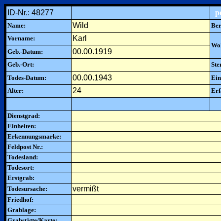
ID-Nr.: 48277
p
Wild
Name:
Ber
Karl
Vorname:
Woh
00.00.1919
Geb.-Datum:
Geb.-Ort:
Ste
00.00.1943
Todes-Datum:
Ein
24
Alter:
Erf
Dienstgrad:
Einheiten:
Erkennungsmarke:
Feldpost Nr.:
Todesland:
Todesort:
Erstgrab:
vermißt
Todesursache:
Friedhof:
Grablage:
Grabstätte/Karte: