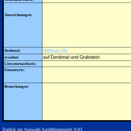
Auszeichnungen:
Hittisau (A)
Denkmal:
auf Denkmal und Grabstein
erwähnt:
Literaturnachweis:
Einsatzorte:
Bemerkungen:
Zurück zur Auswahl
Ausführungszeit: 0.03