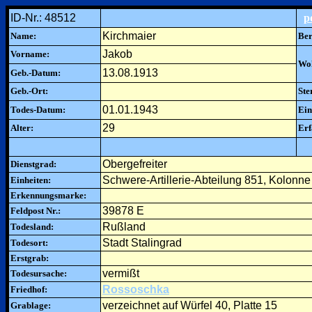
ID-Nr.: 48512
p
Kirchmaier
Name:
Ber
Jakob
Vorname:
Woh
13.08.1913
Geb.-Datum:
Geb.-Ort:
Ste
01.01.1943
Todes-Datum:
Ein
29
Alter:
Erf
Obergefreiter
Dienstgrad:
Schwere-Artillerie-Abteilung 851, Kolonne
Einheiten:
Erkennungsmarke:
39878 E
Feldpost Nr.:
Rußland
Todesland:
Stadt Stalingrad
Todesort:
Erstgrab:
vermißt
Todesursache:
Rossoschka
Friedhof:
verzeichnet auf Würfel 40, Platte 15
Grablage: