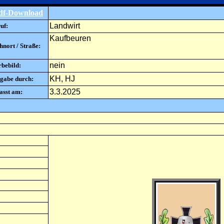
df-Download
Landwirt
uf:
Kaufbeuren
nort / Straße:
nein
rbebild:
KH, HJ
gabe durch:
3.3.2025
asst am: