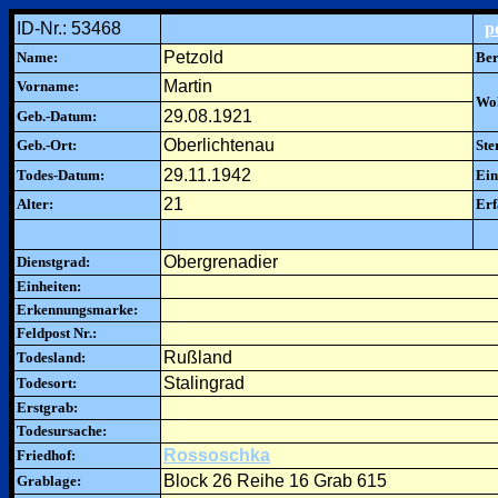
ID-Nr.: 53468
p
Petzold
Name:
Ber
Martin
Vorname:
Woh
29.08.1921
Geb.-Datum:
Oberlichtenau
Geb.-Ort:
Ste
29.11.1942
Todes-Datum:
Ein
21
Alter:
Erf
Obergrenadier
Dienstgrad:
Einheiten:
Erkennungsmarke:
Feldpost Nr.:
Rußland
Todesland:
Stalingrad
Todesort:
Erstgrab:
Todesursache:
Rossoschka
Friedhof:
Block 26 Reihe 16 Grab 615
Grablage: